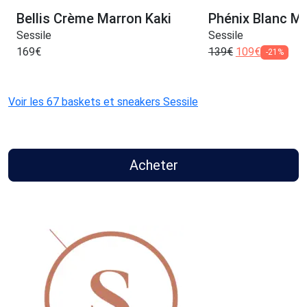
Bellis Crème Marron Kaki
Phénix Blanc Mi
Sessile
Sessile
169
€
139
€
109
€
-21%
Voir les 67 baskets et sneakers Sessile
Acheter