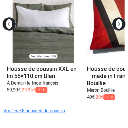
Confection: Nieppe
(59)
Housse de coussin XXL en
Housse de couss
lin 55×110 cm Blan
– made in Fran
Bouillie
À Demain le linge français
59,90
€
29,95
€
Maron Bouillie
-50%
40
€
20
€
-50%
Voir les 38 housses de coussin