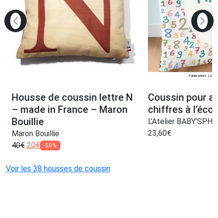
Fabrication: Lomp
Housse de coussin lettre N
Coussin pour ap
– made in France – Maron
chiffres à l’écol
Bouillie
L’Atelier BABY’SPH
23,60
€
Maron Bouillie
40
€
20
€
-50%
Voir les 38 housses de coussin