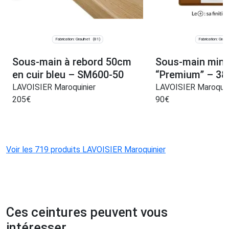
Fabrication: Graulhet
Fabrication: Graul
(81)
Sous-main à rebord 50cm
Sous-main mini 
en cuir bleu – SM600-50
“Premium” – 3
LAVOISIER Maroquinier
LAVOISIER Maroquin
205
€
90
€
Voir les 719 produits LAVOISIER Maroquinier
Ces ceintures peuvent vous
intéresser