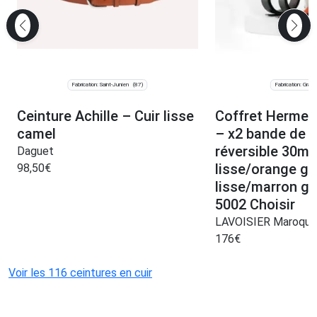
Fabrication: Saint-Junien
Fabrication: Graul
(87)
Ceinture Achille – Cuir lisse
Coffret Hermes
camel
– x2 bande de c
réversible 30m
Daguet
lisse/orange gr
98,50
€
lisse/marron gr
5002 Choisir
LAVOISIER Maroquin
176
€
Voir les 116 ceintures en cuir