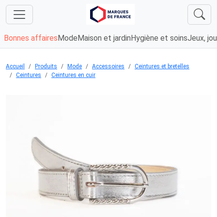
Bonnes affaires
Mode
Maison et jardin
Hygiène et soins
Jeux, jou
Accueil
Produits
Mode
Accessoires
Ceintures et bretelles
Ceintures
Ceintures en cuir