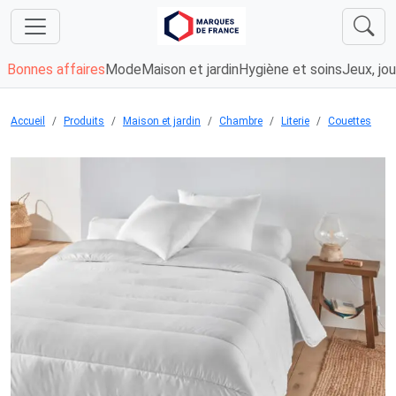
Bonnes affaires
Mode
Maison et jardin
Hygiène et soins
Jeux, jou
Accueil
Produits
Maison et jardin
Chambre
Literie
Couettes