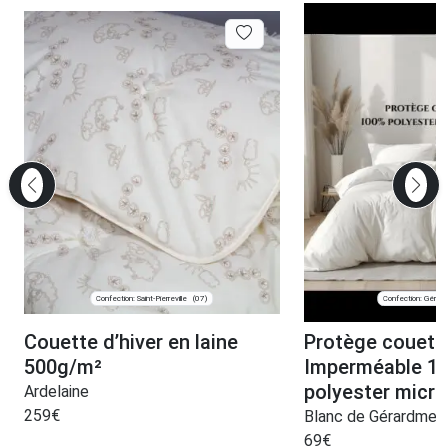
Confection: Saint-Pierreville
Confection: Gérar
(07)
Couette d’hiver en laine
Protège couett
500g/m²
Imperméable 1
polyester micro
Ardelaine
259
€
Blanc de Gérardmer
69
€