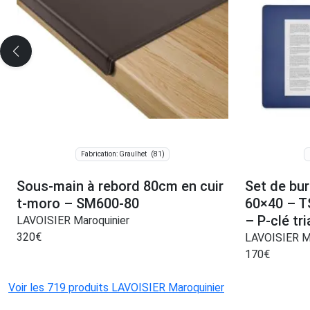
(81)
Fabrication: Graulhet
Sous-main à rebord 80cm en cuir
Set de bu
t-moro – SM600-80
60×40 – T
– P-clé tr
LAVOISIER Maroquinier
320
€
LAVOISIER Ma
170
€
Voir les 719 produits LAVOISIER Maroquinier