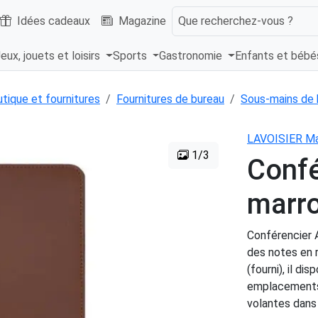
Idées cadeaux
Magazine
Que recherchez-vous ?
eux, jouets et loisirs
Sports
Gastronomie
Enfants et béb
tique et fournitures
Fournitures de bureau
Sous-mains de 
LAVOISIER Ma
1/3
Confé
marr
Conférencier A
des notes en r
(fourni), il d
emplacements 
volantes dans 