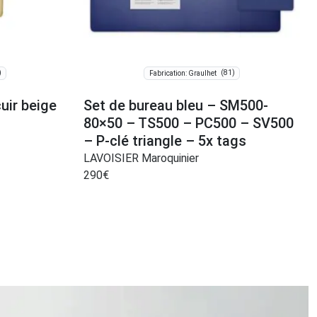
)
(81)
Fabrication: Graulhet
uir beige
Set de bureau bleu – SM500-
80×50 – TS500 – PC500 – SV500
– P-clé triangle – 5x tags
LAVOISIER Maroquinier
290
€