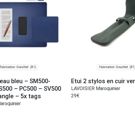
(81)
(81
Fabrication: Graulhet
Fabrication: Graulhet
reau bleu – SM500-
Etui 2 stylos en cuir ve
S500 – PC500 – SV500
LAVOISIER Maroquinier
iangle – 5x tags
29
€
roquinier