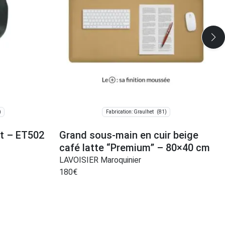
)
(81)
Fabrication: Graulhet
rt – ET502
Grand sous-main en cuir beige
café latte “Premium” – 80×40 cm
LAVOISIER Maroquinier
180
€