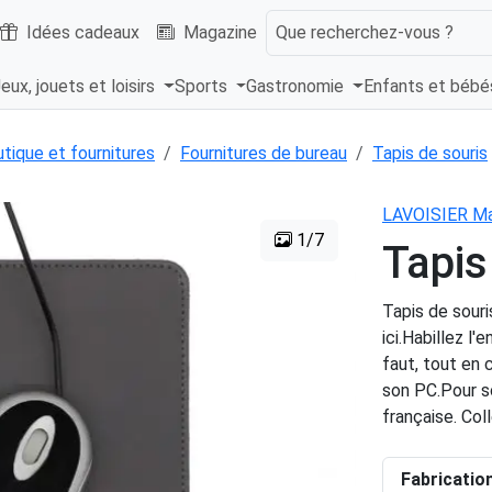
Idées cadeaux
Magazine
Que recherchez-vous ?
eux, jouets et loisirs
Sports
Gastronomie
Enfants et béb
tique et fournitures
Fournitures de bureau
Tapis de souris
LAVOISIER Ma
1/7
Tapis
Tapis de souri
ici.Habillez l
faut, tout en c
son PC.Pour s
française. Col
Fabricatio