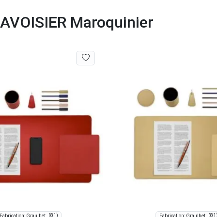
 LAVOISIER Maroquinier
(81)
(81
Fabrication: Graulhet
Fabrication: Graulhet