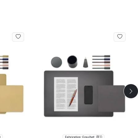
)
(81)
Fabrication: Graulhet