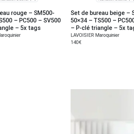
reau rouge – SM500-
Set de bureau beige –
S500 – PC500 – SV500
50×34 – TS500 – PC50
iangle – 5x tags
– P-clé triangle – 5x t
roquinier
LAVOISIER Maroquinier
140
€