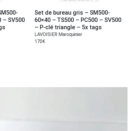
 SM500-
Set de bureau gris – SM500-
0 – SV500
60×40 – TS500 – PC500 – SV500
ags
– P-clé triangle – 5x tags
LAVOISIER Maroquinier
170
€