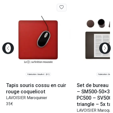
Fabrication: Graulhet
Fabrication: Graul
(81)
Tapis souris cossu en cuir
Set de bureau 
rouge coquelicot
– SM500-50×34
PC500 – SV500 
LAVOISIER Maroquinier
triangle – 5x ta
35
€
LAVOISIER Maroquin