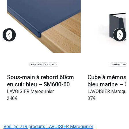
Fabrication: Graulhet
Fabrication: Graul
(81)
Sous-main à rebord 60cm
Cube à mémos e
en cuir bleu – SM600-60
bleu marine – 
LAVOISIER Maroquinier
LAVOISIER Maroquin
240
€
37
€
Voir les 719 produits LAVOISIER Maroquinier