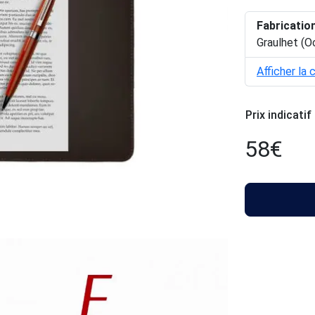
Fabricatio
Graulhet (O
Afficher la 
Prix indicatif
58
€