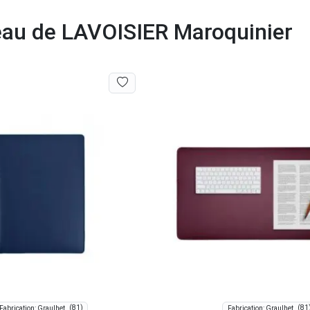
eau de LAVOISIER Maroquinier
(81)
(81
Fabrication: Graulhet
Fabrication: Graulhet