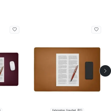
)
(81)
Fabrication: Graulhet