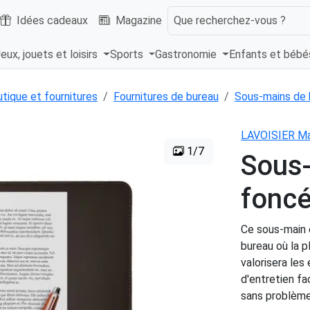
Idées cadeaux
Magazine
Que recherchez-vous ?
eux, jouets et loisirs
Sports
Gastronomie
Enfants et béb
tique et fournitures
Fournitures de bureau
Sous-mains de 
LAVOISIER Ma
1/7
Sous-
foncé
Ce sous-main e
bureau où la p
valorisera les
d'entretien fac
sans problème.