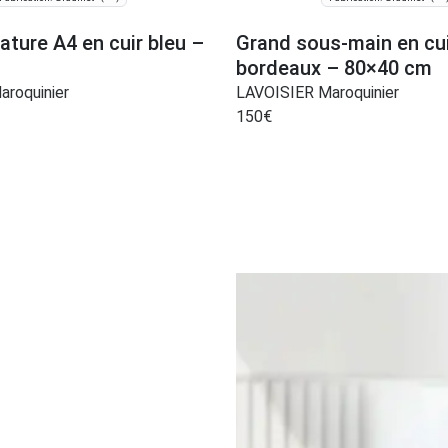
ature A4 en cuir bleu –
Grand sous-main en cu
bordeaux – 80×40 cm
roquinier
LAVOISIER Maroquinier
150
€