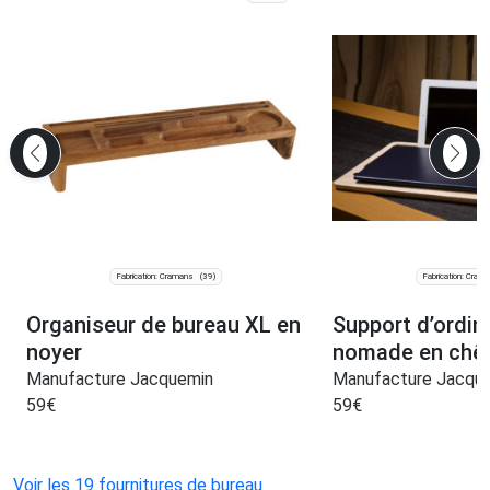
Fabrication: Cramans
Fabrication: Cram
(39)
Organiseur de bureau XL en
Support d’ordin
noyer
nomade en chê
Manufacture Jacquemin
Manufacture Jacqu
59
€
59
€
Voir les 19 fournitures de bureau