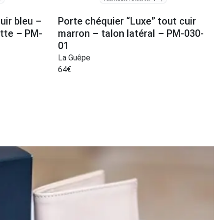
uir bleu –
Porte chéquier “Luxe” tout cuir
atte – PM-
marron – talon latéral – PM-030-
01
La Guêpe
64
€