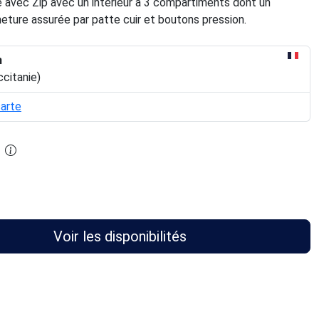
 avec Zip avec un intérieur à 3 compartiments dont un
eture assurée par patte cuir et boutons pression.
n
ccitanie)
carte
Voir les disponibilités