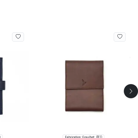
)
(81)
Fabrication: Graulhet