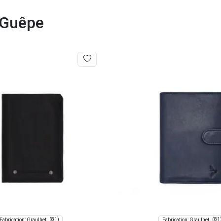
a Guêpe
(81)
(81
Fabrication: Graulhet
Fabrication: Graulhet