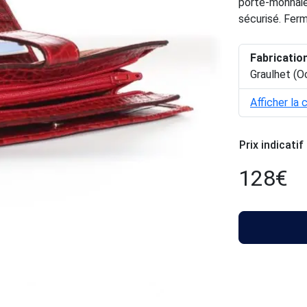
porte-monnaie
sécurisé. Ferm
Fabricatio
Graulhet (O
Afficher la 
Prix indicatif
128
€