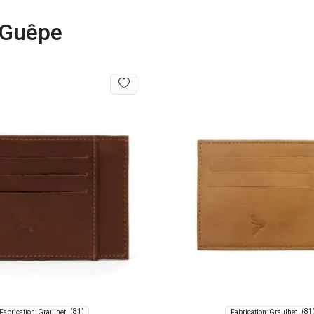
a Guêpe
(81)
(81
Fabrication: Graulhet
Fabrication: Graulhet