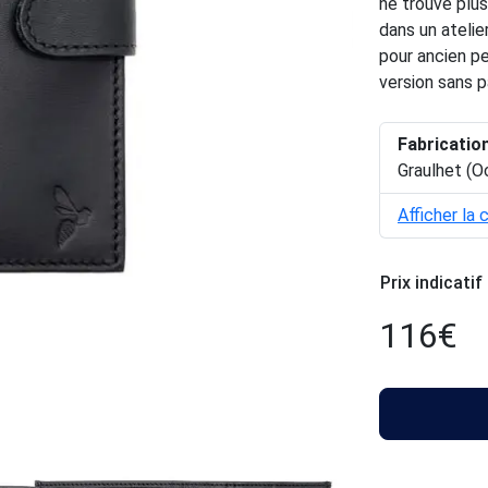
ne trouve plus
dans un atelie
pour ancien pe
version sans 
Fabricatio
Graulhet (O
Afficher la 
Prix indicatif
116
€