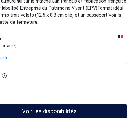
 aujourd'hui sur le marché.Cuir français et fabrication française
r labellisé Entreprise du Patrimoine Vivant (EPV)Format idéal
rmis trois volets (12,5 x 8,8 cm plié) et un passeport.Voir la
patte de fermeture.
n
ccitanie)
carte
Voir les disponibilités