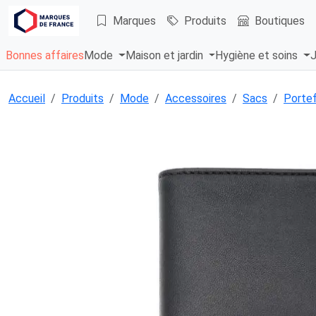
Marques
Produits
Boutiques
Bonnes affaires
Mode
Maison et jardin
Hygiène et soins
J
Accueil
Produits
Mode
Accessoires
Sacs
Portef