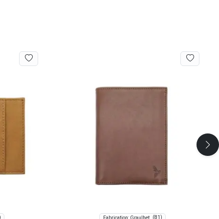
)
(81)
Fabrication: Graulhet