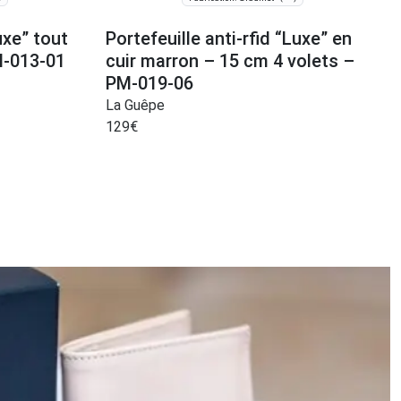
uxe” tout
Portefeuille anti-rfid “Luxe” en
M-013-01
cuir marron – 15 cm 4 volets –
PM-019-06
La Guêpe
129
€