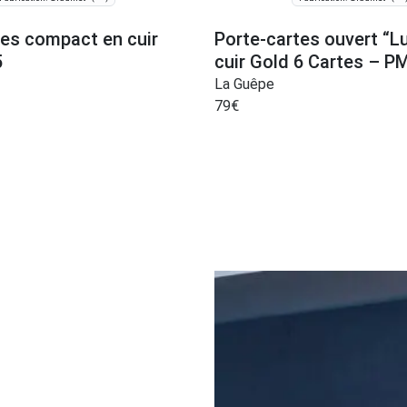
tes compact en cuir
Porte-cartes ouvert “L
5
cuir Gold 6 Cartes – P
La Guêpe
79
€