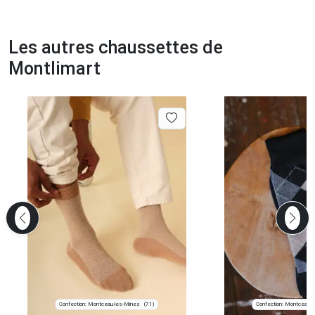
Les autres chaussettes de
Montlimart
Confection: Montceau-les-Mines
Confection: Montceau-
(71)