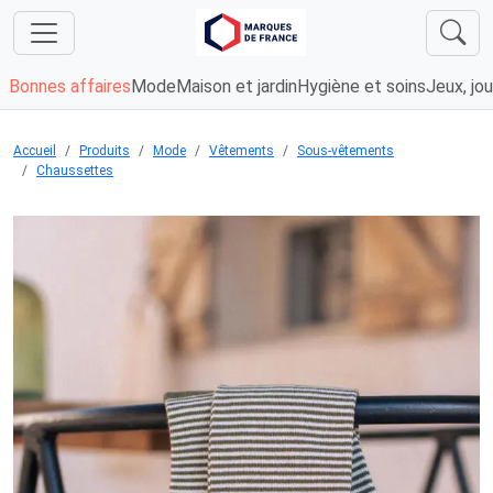
Bonnes affaires
Mode
Maison et jardin
Hygiène et soins
Jeux, jou
Accueil
Produits
Mode
Vêtements
Sous-vêtements
Chaussettes