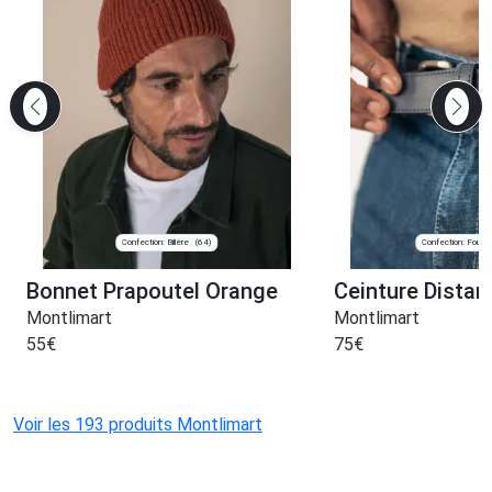
Confection: Billère
Confection: Fougè
(64)
Bonnet Prapoutel Orange
Ceinture Distan
Montlimart
Montlimart
55
€
75
€
Voir les 193 produits Montlimart