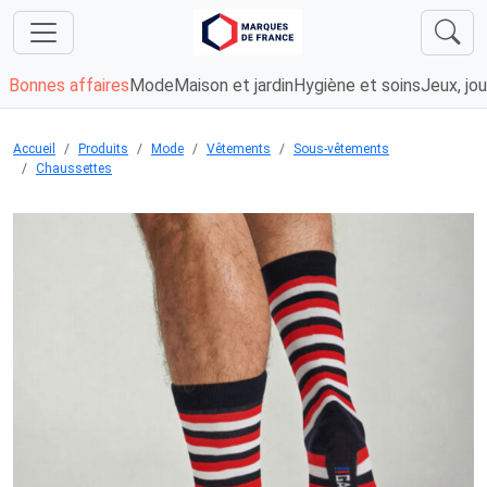
Bonnes affaires
Mode
Maison et jardin
Hygiène et soins
Jeux, jou
Accueil
Produits
Mode
Vêtements
Sous-vêtements
Chaussettes