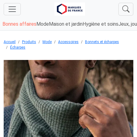
Bonnes affaires
Mode
Maison et jardin
Hygiène et soins
Jeux, jou
Accueil
Produits
Mode
Accessoires
Bonnets et écharpes
Écharpes