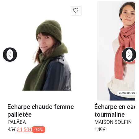
Confection: Chanve
Echarpe chaude femme
Écharpe en cac
pailletée
tourmaline
PALÂBA
MAISON SOLFIN
45
€
31,50
€
149
€
-30%