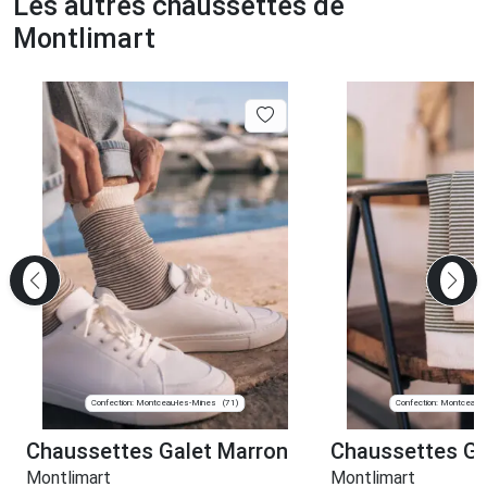
Les autres chaussettes de
Montlimart
Confection: Montceau-les-Mines
Confection: Montceau-
(71)
Chaussettes Galet Marron
Chaussettes Ga
Montlimart
Montlimart