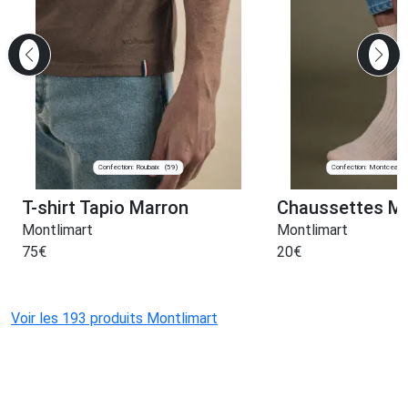
Confection: Roubaix
Confection: Montceau-
(59)
T-shirt Tapio Marron
Chaussettes Ma
Montlimart
Montlimart
75
€
20
€
Voir les 193 produits Montlimart