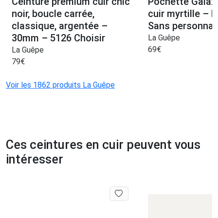
Ceinture premium cuir chic
Pochette Galax
noir, boucle carrée,
cuir myrtille –
classique, argentée –
Sans personnal
30mm – 5126 Choisir
La Guêpe
69
€
La Guêpe
79
€
Voir les 1862 produits La Guêpe
Ces ceintures en cuir peuvent vous
intéresser