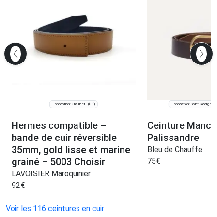
Fabrication: Graulhet
Fabrication: Saint-Georges
(81)
Hermes compatible –
Ceinture Manch
bande de cuir réversible
Palissandre
35mm, gold lisse et marine
Bleu de Chauffe
grainé – 5003 Choisir
75
€
LAVOISIER Maroquinier
92
€
Voir les 116 ceintures en cuir