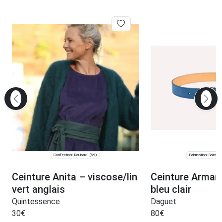
Confection: Roubaix
Fabrication: Saint-J
(59)
Ceinture Anita – viscose/lin
Ceinture Arman
vert anglais
bleu clair
Quintessence
Daguet
30
€
80
€