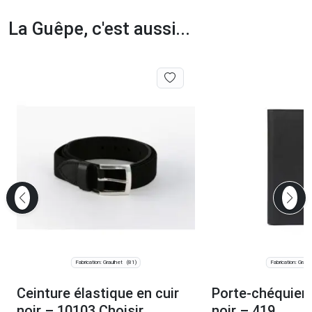
La Guêpe, c'est aussi...
Fabrication: Graulhet
Fabrication: Graul
(81)
Ceinture élastique en cuir
Porte-chéquier 
noir – 10103 Choisir
noir – 419