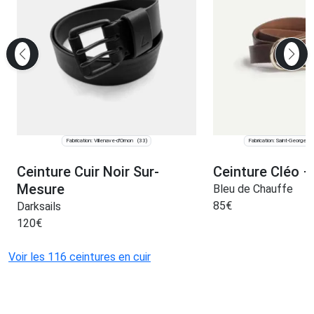
Fabrication: Villenave-d'Ornon
Fabrication: Saint-Georges
(33)
Ceinture Cuir Noir Sur-
Ceinture Cléo –
Mesure
Bleu de Chauffe
85
€
Darksails
120
€
Voir les 116 ceintures en cuir