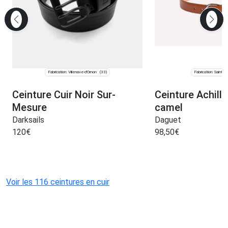
Fabrication: Villenave-d'Ornon
Fabrication: Saint-J
(33)
Ceinture Cuir Noir Sur-
Ceinture Achille
Mesure
camel
Darksails
Daguet
120
€
98,50
€
Voir les 116 ceintures en cuir