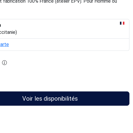
 et fabrication 100% France (atelier EPV). Pour Homme ou
n
ccitanie)
carte
Voir les disponibilités