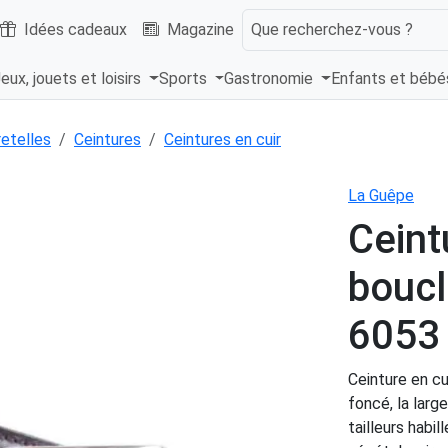
Idées cadeaux
Magazine
Que recherchez-vous ?
eux, jouets et loisirs
Sports
Gastronomie
Enfants et béb
retelles
Ceintures
Ceintures en cuir
La Guêpe
Ceint
boucl
6053
Ceinture en cu
foncé, la lar
tailleurs habi