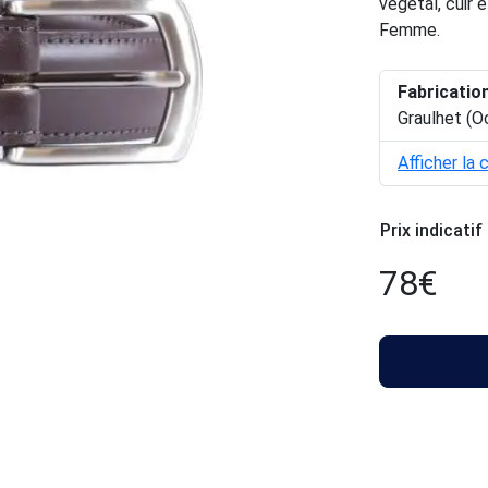
végétal, cuir
Femme.
Fabricatio
Graulhet (O
Afficher la 
Prix indicatif
78
€