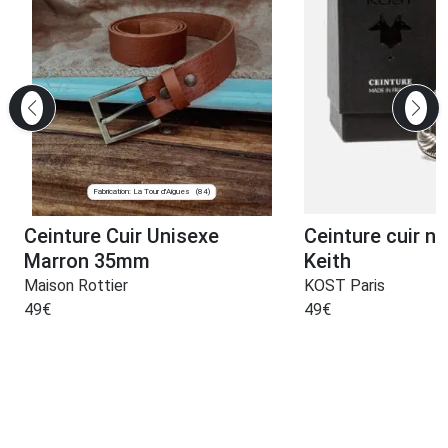
Fabrication: La Tour d'Aigues
(84)
Ceinture Cuir Unisexe
Ceinture cuir no
Marron 35mm
Keith
Maison Rottier
KOST Paris
49
€
49
€