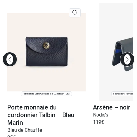
Fabrication: Saint-Georges-de-Luzençon
Fabrication: Romans-s
(12)
Porte monnaie du
Arsène – noir
cordonnier Talbin – Bleu
Nodie’s
Marin
119
€
Bleu de Chauffe