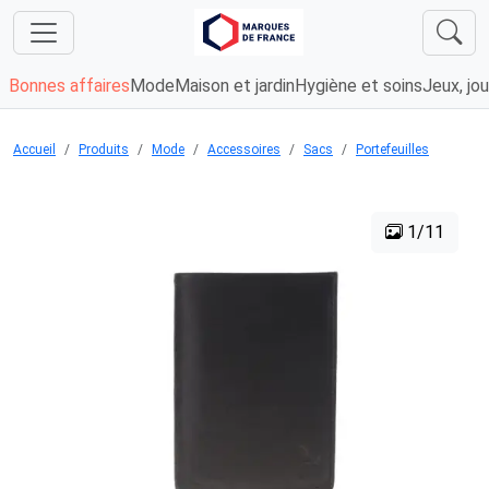
Bonnes affaires
Mode
Maison et jardin
Hygiène et soins
Jeux, jou
Accueil
Produits
Mode
Accessoires
Sacs
Portefeuilles
1/11