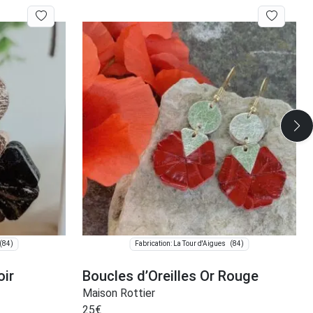
(84)
(84)
Fabrication: La Tour d'Aigues
oir
Boucles d’Oreilles Or Rouge
Maison Rottier
25
€