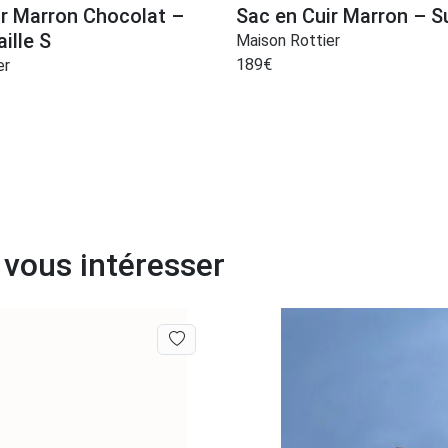
ir Marron Chocolat –
Sac en Cuir Marron – 
ille S
Maison Rottier
189
€
er
 vous intéresser