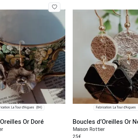
(84)
ication: La Tour d'Aigues
Fabrication: La Tour d'Aigues
Oreilles Or Doré
Boucles d’Oreilles Or N
er
Maison Rottier
25
€