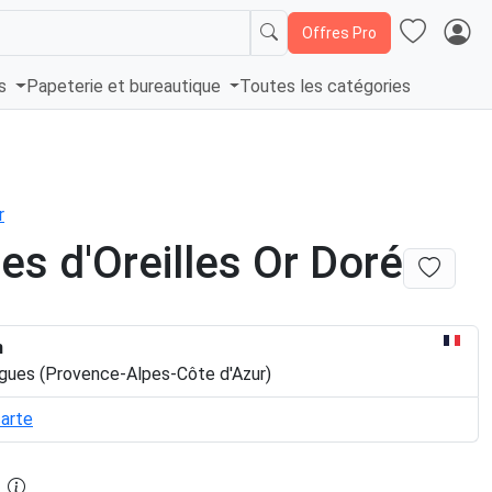
Offres Pro
és
Papeterie et bureautique
Toutes les catégories
r
es d'Oreilles Or Doré
n
igues (Provence-Alpes-Côte d'Azur)
carte