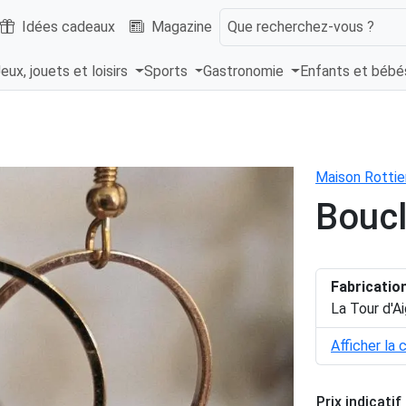
Idées cadeaux
Magazine
Que recherchez-vous ?
eux, jouets et loisirs
Sports
Gastronomie
Enfants et béb
Maison Rottie
Boucl
Fabricatio
La Tour d'A
Afficher la 
Prix indicatif