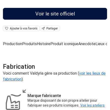
Voir le site officiel
Ajouter à vos favoris
Partager
Production
Produits
Histoire
Produit iconique
Anecdote
Lieux de
Fabrication
Voici comment Valdyria gère sa production (
voir les lieux de
fabrication
).
Marque fabricante
Marque disposant de son propre atelier pour
fabriquer ses produits iconiques.
Voir les ateliers