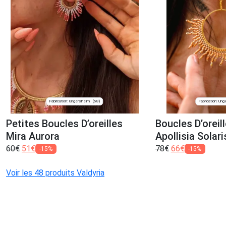
Fabrication: Ungersheim
Fabrication: Un
(68)
Petites Boucles D’oreilles
Boucles D’orei
Mira Aurora
Apollisia Solari
60
€
51
€
78
€
66
€
-15%
-15%
Voir les 48 produits Valdyria