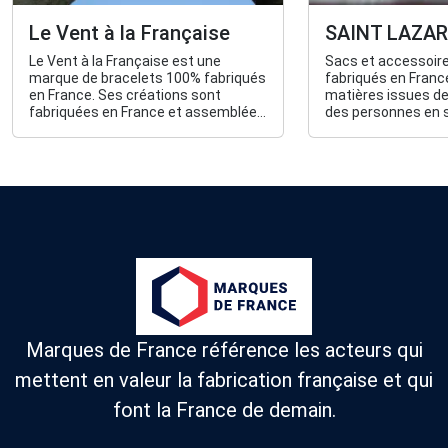
Le Vent à la Française
SAINT LAZAR
Le Vent à la Française est une
Sacs et accessoire
marque de bracelets 100% fabriqués
fabriqués en France
en France. Ses créations sont
matières issues de 
fabriquées en France et assemblées
des personnes en s
à la main au sein de son atelier. Les
handicap.
bracelets, dotés de cordons
garantis à vie, sont conçus pour
s’adapter à tous et accompagner
chaque aventure du quotidien.
Marques de France référence les acteurs qui
mettent en valeur la fabrication française et qui
font la France de demain.