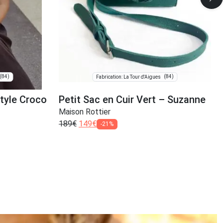
(84)
(84)
Fabrication: La Tour d'Aigues
Style Croco
Petit Sac en Cuir Vert – Suzanne
Maison Rottier
189
€
149
€
-21%