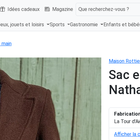
Idées cadeaux
Magazine
Que recherchez-vous ?
eux, jouets et loisirs
Sports
Gastronomie
Enfants et béb
 main
Maison Rottie
Sac e
Natha
Fabricatio
La Tour d'A
Afficher la 