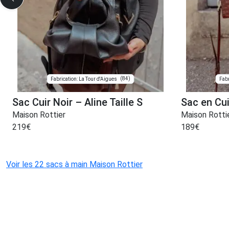
(84)
Fabrication: La Tour d'Aigues
Fabr
Sac Cuir Noir – Aline Taille S
Sac en Cu
Maison Rottier
Maison Rotti
219
€
189
€
Voir les 22 sacs à main Maison Rottier