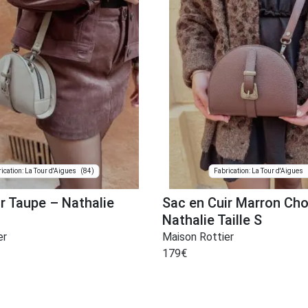
(84)
ication: La Tour d'Aigues
Fabrication: La Tour d'Aigues
r Taupe – Nathalie
Sac en Cuir Marron Cho
Nathalie Taille S
er
Maison Rottier
179
€