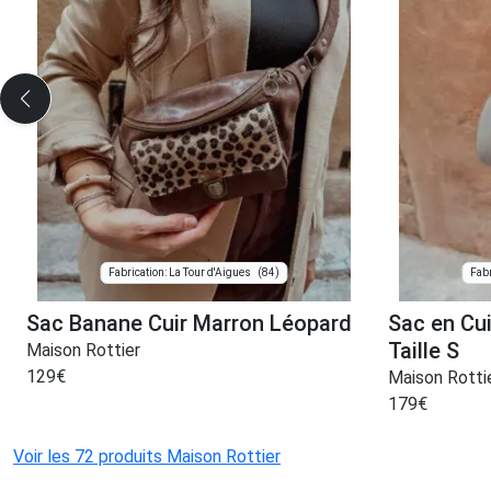
(84)
Fabrication: La Tour d'Aigues
Fabr
Sac Banane Cuir Marron Léopard
Sac en Cui
Taille S
Maison Rottier
129
€
Maison Rotti
179
€
Voir les 72 produits Maison Rottier