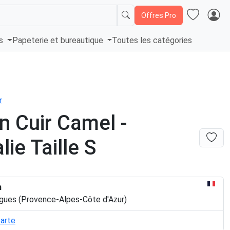
Offres Pro
és
Papeterie et bureautique
Toutes les catégories
r
n Cuir Camel -
lie Taille S
n
igues (Provence-Alpes-Côte d'Azur)
carte