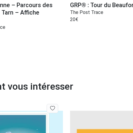
enne – Parcours des
GRP® : Tour du Beaufor
 Tarn – Affiche
The Post Trace
20
€
ace
t vous intéresser