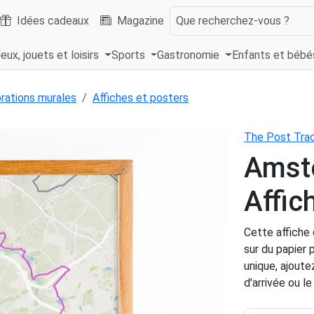
Idées cadeaux
Magazine
Que recherchez-vous ?
eux, jouets et loisirs
Sports
Gastronomie
Enfants et béb
rations murales
Affiches et posters
The Post Tra
Amste
Affic
Cette affiche
sur du papier 
unique, ajout
d'arrivée ou l