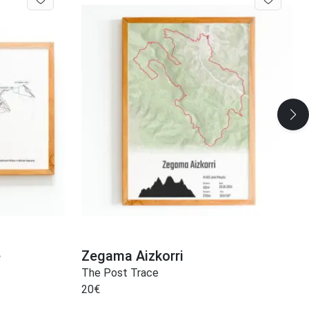
e
Zegama Aizkorri
The Post Trace
20
€