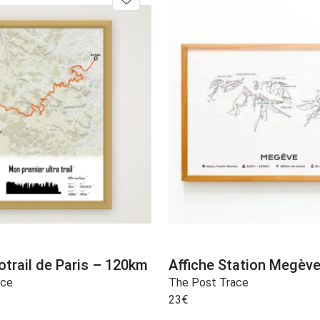
otrail de Paris – 120km
Affiche Station Megèv
ace
The Post Trace
23
€