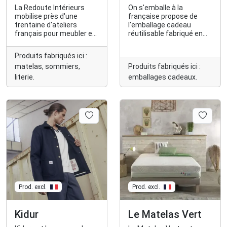
La Redoute Intérieurs
On s'emballe à la
mobilise près d'une
française propose de
trentaine d'ateliers
l'emballage cadeau
français pour meubler et
réutilisable fabriqué en
embellir le logement des
France, durable et
Français.
élégant !
Produits fabriqués ici :
matelas, sommiers,
Produits fabriqués ici :
literie.
emballages cadeaux.
Prod. excl.
Prod. excl.
Kidur
Le Matelas Vert