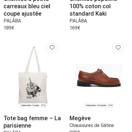
carreaux bleu ciel
100% coton col
coupe ajustée
standard Kaki
PALÂBA
PALÂBA
189
€
169
€
Fabrication: Courlay
Fabrication: Pompaire
(79)
(79)
Tote bag femme – La
Megève
parisienne
Chaussures de Gâtine