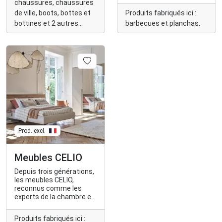
chaussures, chaussures
produits est certifié
Origine France Garantie.
de ville, boots, bottes et
Produits fabriqués ici :
bottines et 2 autres
barbecues et planchas.
encore...
Prod. excl.
Meubles CELIO
Depuis trois générations,
les meubles CELIO,
reconnus comme les
experts de la chambre et
du dressing, proposent
désormais des meubles
Produits fabriqués ici :