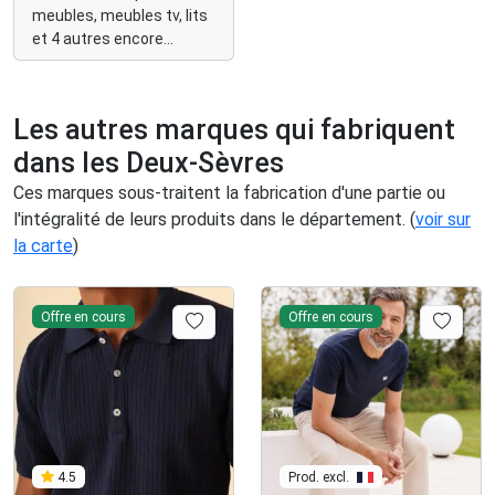
personnalisables pour
meubles, meubles tv, lits
ranger, dormir, se
détendre, et même
et 4 autres encore...
manger.
Les autres marques qui fabriquent
dans les Deux-Sèvres
Ces marques sous-traitent la fabrication d'une partie ou
l'intégralité de leurs produits dans le département. (
voir sur
la carte
)
Offre en cours
Offre en cours
4.5
Prod. excl.