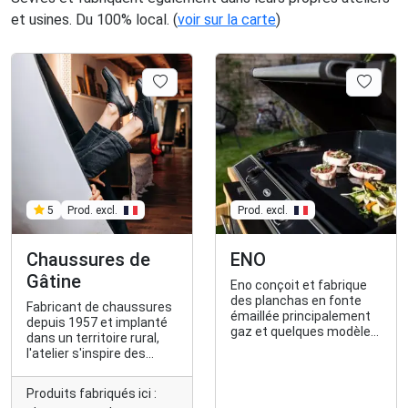
et usines. Du 100% local. (
voir sur la carte
)
Prod. excl.
5
Prod. excl.
Chaussures de
ENO
Gâtine
Eno conçoit et fabrique
des planchas en fonte
Fabricant de chaussures
émaillée principalement
depuis 1957 et implanté
gaz et quelques modèles
dans un territoire rural,
électriques.
l'atelier s'inspire des
valeurs de simplicité,
d'authenticité et de
Produits fabriqués ici :
durabilité. L'ensemble des