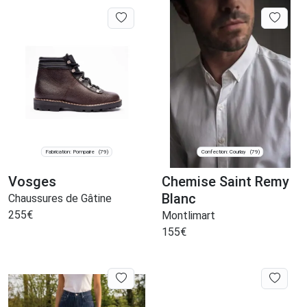
Fabrication: Pompaire
Confection: Courlay
(79)
(79)
Vosges
Chemise Saint Remy
Blanc
Chaussures de Gâtine
255
€
Montlimart
155
€