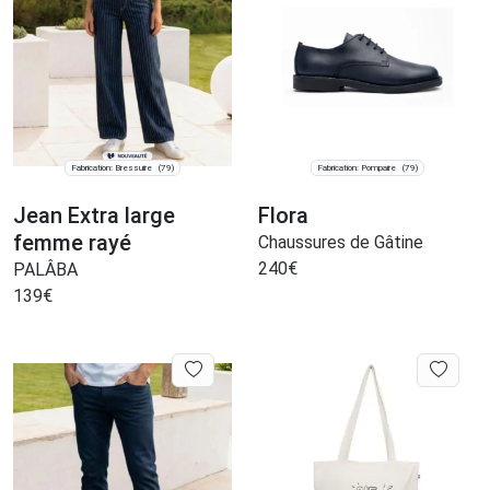
Fabrication: Bressuire
Fabrication: Pompaire
(79)
(79)
Jean Extra large
Flora
femme rayé
Chaussures de Gâtine
240
€
PALÂBA
139
€