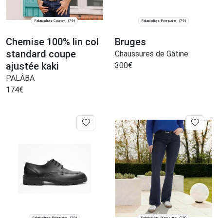
Fabrication: Courlay
Fabrication: Pompaire
(79)
(79)
Chemise 100% lin col
Bruges
standard coupe
Chaussures de Gâtine
ajustée kaki
300
€
PALÂBA
174
€
Fabrication: Pompaire
Fabrication: Bressuire
(79)
(79)