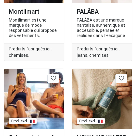
Montlimart
PALÂBA
Montlimart est une
PALÂBA est une marque
marque de mode
nantaise, authentique et
responsable qui propose
accessible, pensée et
des vêtements,
réalisée dans l'Hexagone.
chaussures et
accessoires pour homme
Produits fabriqués ici :
Produits fabriqués ici :
fabriqués à moins de
chemises.
jeans, chemises.
2000kms dont 80% de
made in France, dans des
matières plus durables
(naturelles, bio,
recyclées) et qui parraine
des abeilles de la région
nantaise.
Prod. excl.
Prod. excl.