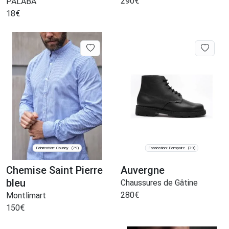
290
€
PALÂBA
18
€
Fabrication: Courlay
Fabrication: Pompaire
(79)
(79)
Chemise Saint Pierre
Auvergne
bleu
Chaussures de Gâtine
280
€
Montlimart
150
€