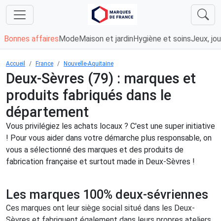
Bonnes affaires
Mode
Maison et jardin
Hygiène et soins
Jeux, jou
Accueil
France
Nouvelle-Aquitaine
Deux-Sèvres (79) : marques et
produits fabriqués dans le
département
Vous privilégiez les achats locaux ? C'est une super initiative
! Pour vous aider dans votre démarche plus responsable, on
vous a sélectionné des marques et des produits de
fabrication française et surtout made in Deux-Sèvres !
Les marques 100% deux-sévriennes
Ces marques ont leur siège social situé dans les Deux-
Sèvres et fabriquent également dans leurs propres ateliers