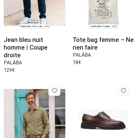
Fabrication: Bressuire
Fabrication: Courlay
(79)
(79)
Jean bleu nuit
Tote bag femme – Ne
homme | Coupe
rien faire
droite
PALÂBA
18
€
PALÂBA
129
€