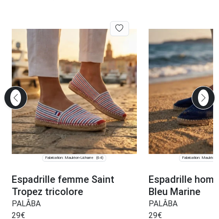
Fabrication: Mauléon-Licharre
Fabrication: Mauléon-L
(64)
Espadrille femme Saint
Espadrille homm
Tropez tricolore
Bleu Marine
PALÂBA
PALÂBA
29
€
29
€