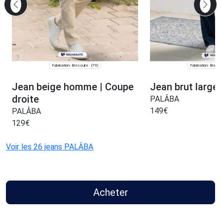
Fabrication: Bressuire
Fabrication: Bress
(79)
Jean beige homme | Coupe
Jean brut larg
droite
PALÂBA
149
€
PALÂBA
129
€
Voir les 26 jeans PALÂBA
Acheter