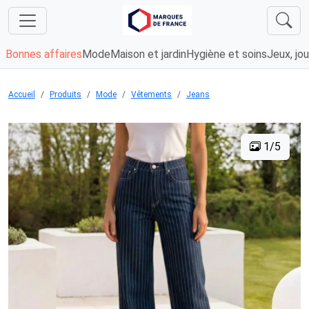
Bonnes affaires
Mode
Maison et jardin
Hygiène et soins
Jeux, jou
Accueil
Produits
Mode
Vêtements
Jeans
1/5