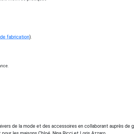
x de fabrication
).
ance.
nivers de la mode et des accessoires en collaborant auprès de gr
pour les maisons Chloé, Nina Ricci et Loris Azzaro.