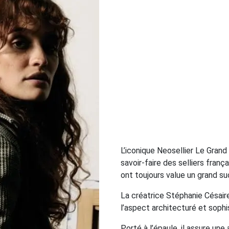
L’iconique Neosellier Le Gran
savoir-faire des selliers frança
ont toujours value un grand su
La créatrice Stéphanie Césaire 
l’aspect architecturé et sophi
Porté à l’épaule, il assure un