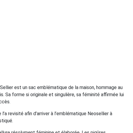
d Sellier est un sac emblématique de la maison, hommage au
is. Sa forme si originale et singulière, sa féminité affirmée lui
ccès.
l’a revisité afin d’arriver à l’emblématique Neosellier à
stiqué.
e allure résolument féminine et élaborée. Les piqûres