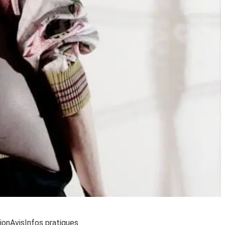
..
ion
Avis
Infos pratiques