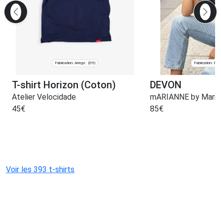
Fabrication: Ariège
Fabrication: Pari
(09)
T-shirt Horizon (Coton)
DEVON
Atelier Velocidade
mARIANNE by Marie
45
€
85
€
Voir les 393 t-shirts