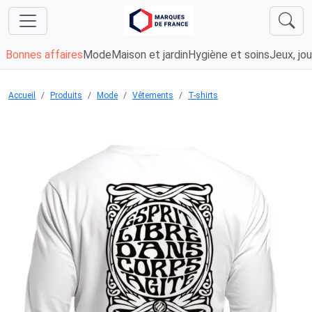
Bonnes affaires
Mode
Maison et jardin
Hygiène et soins
Jeux, jou
Accueil
Produits
Mode
Vêtements
T-shirts