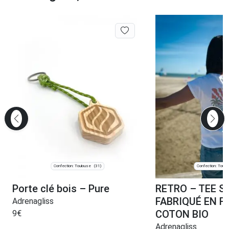
Confection: Toulouse
Confection: Toulo
(31)
Porte clé bois – Pure
RETRO – TEE S
FABRIQUÉ EN F
Adrenagliss
COTON BIO
9
€
Adrenagliss