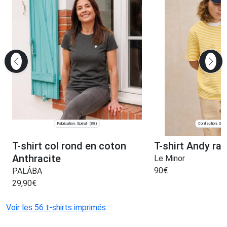
Fabrication: Épinal
Confection: Guid
(88)
T-shirt col rond en coton
T-shirt Andy ra
Anthracite
Le Minor
90
€
PALÂBA
29,90
€
Voir les 56 t-shirts imprimés