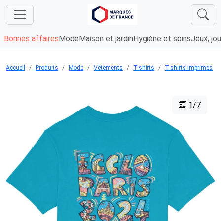
Bonnes affaires
Mode
Maison et jardin
Hygiène et soins
Jeux, jou
Accueil
Produits
Mode
Vêtements
T-shirts
T-shirts imprimés
1/7