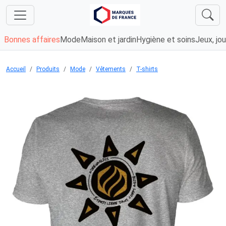
Bonnes affaires
Mode
Maison et jardin
Hygiène et soins
Jeux, jou
Accueil
Produits
Mode
Vêtements
T-shirts