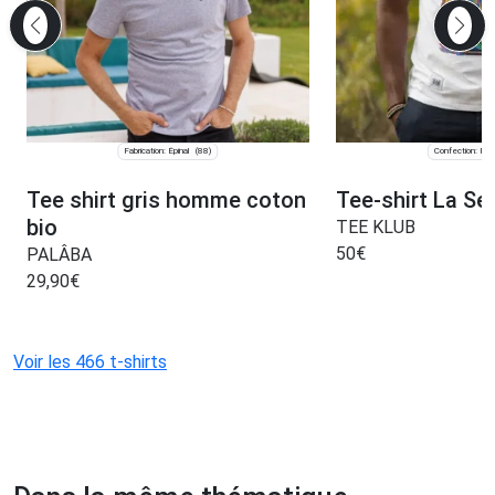
Fabrication: Épinal
Confection: Pari
(88)
Tee shirt gris homme coton
Tee-shirt La Ser
bio
TEE KLUB
50
€
PALÂBA
29,90
€
Voir les 466 t-shirts