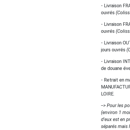
- Livraison FR
ouvrés
(Colis
- Livraison FR
ouvrés
(Colis
- Livraison O
jours ouvrés
(
- Livraison IN
de douane éven
- Retrait en m
MANUFACTURE 
LOIRE.
--> Pour les p
(environ 1 moi
d'eux est en p
séparés mais le