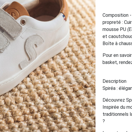
Composition -
propreté : Cui
mousse PU
(
et caoutchouc
Boîte à chaus
Pour en savoir
basket, rende
Description
Spiréa : éléga
Découvrez Spir
Inspirée du mo
traditionnels 
?