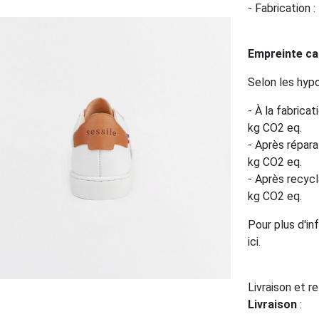
- Fabrication 
Empreinte c
Selon les hyp
- À la fabrica
kg CO2 eq.
- Après répara
kg CO2 eq.
- Après recycl
kg CO2 eq.
Pour plus d'in
ici.
Livraison et r
Livraison
: