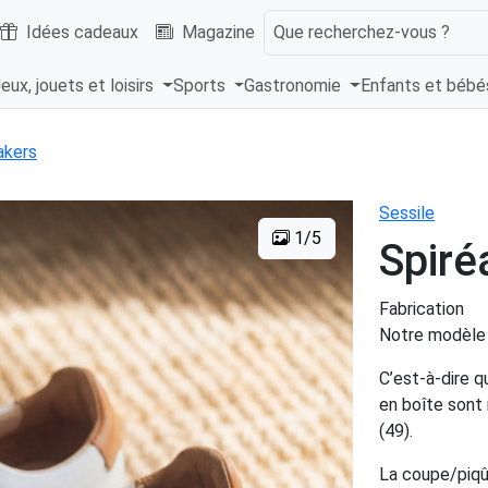
Idées cadeaux
Magazine
Que recherchez-vous ?
eux, jouets et loisirs
Sports
Gastronomie
Enfants et béb
akers
Sessile
1/5
Spiré
Fabrication
Notre modèle 
C’est-à-dire q
en boîte sont 
(49).
La coupe/piqûr