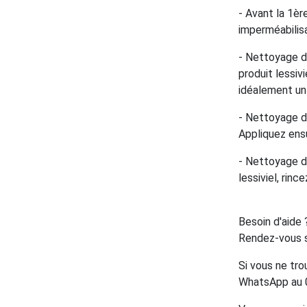
- Avant la 1èr
imperméabilisa
- Nettoyage du
produit lessivi
idéalement un l
- Nettoyage du
Appliquez ensu
- Nettoyage d
lessiviel, rinc
Besoin d'aide 
Rendez-vous s
Si vous ne tro
WhatsApp au 0