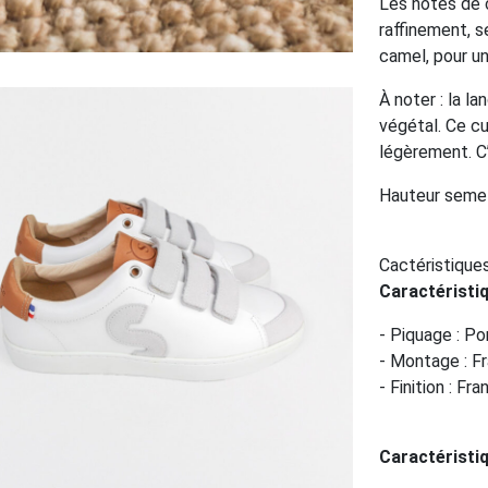
Les notes de c
raffinement, s
camel, pour un
À noter : la l
végétal. Ce cu
légèrement. C
Hauteur semel
Cactéristique
Caractéristi
- Piquage : P
- Montage : F
- Finition : Fr
Caractéristi