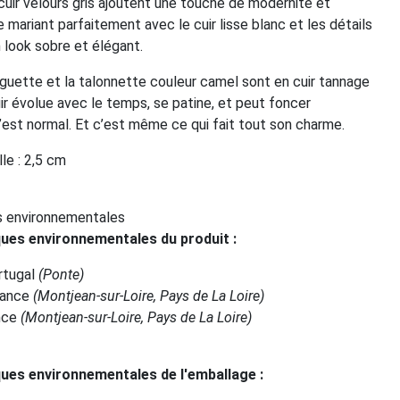
uir velours gris ajoutent une touche de modernité et
e mariant parfaitement avec le cuir lisse blanc et les détails
 look sobre et élégant.
anguette et la talonnette couleur camel sont en cuir tannage
ir évolue avec le temps, se patine, et peut foncer
’est normal. Et c’est même ce qui fait tout son charme.
le : 2,5 cm
s environnementales
ques environnementales du produit
:
ortugal
(Ponte)
rance
(Montjean-sur-Loire, Pays de La Loire)
ance
(Montjean-sur-Loire, Pays de La Loire)
ques environnementales de l'emballage
: