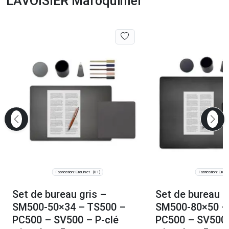
LAVOISIER Maroquinier
Fabrication: Graulhet
Fabrication: Graul
(81)
Set de bureau gris –
Set de bureau n
SM500-50×34 – TS500 –
SM500-80×50 –
PC500 – SV500 – P-clé
PC500 – SV500 