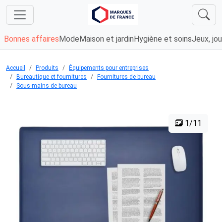
Bonnes affaires
Mode
Maison et jardin
Hygiène et soins
Jeux, jou
Accueil
Produits
Équipements pour entreprises
Bureautique et fournitures
Fournitures de bureau
Sous-mains de bureau
1/11