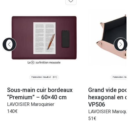
Fabrication: Graulhet
Fabrication: Graul
(81)
Sous-main cuir bordeaux
Grand vide poc
“Premium” – 60×40 cm
hexagonal en cu
VP506
LAVOISIER Maroquinier
140
€
LAVOISIER Maroquin
51
€