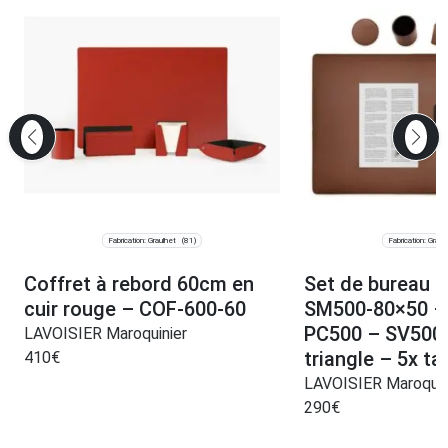
Fabrication: Graulhet
Fabrication: Graul
(81)
Coffret à rebord 60cm en
Set de bureau 
cuir rouge – COF-600-60
SM500-80×50 –
PC500 – SV500 
LAVOISIER Maroquinier
triangle – 5x ta
410
€
LAVOISIER Maroquin
290
€