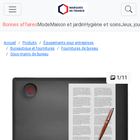
Bonnes affaires
Mode
Maison et jardin
Hygiène et soins
Jeux, jou
Accueil
Produits
Équipements pour entreprises
Bureautique et fournitures
Fournitures de bureau
Sous-mains de bureau
1/11