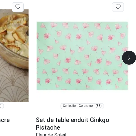
)
(88)
Confection: Gérardmer
acre
Set de table enduit Ginkgo
Pistache
Fleur de Soleil