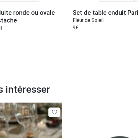
uite ronde ou ovale
Set de table enduit Par
stache
Fleur de Soleil
9
€
l
s intéresser