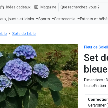
Idées cadeaux
Magazine
Que recherchez-vous ?
eux, jouets et loisirs
Sports
Gastronomie
Enfants et béb
able
Sets de table
Fleur de Soleil
Set d
bleue
Dimensions : 
tacheFinition 
Confectio
Gérardmer (