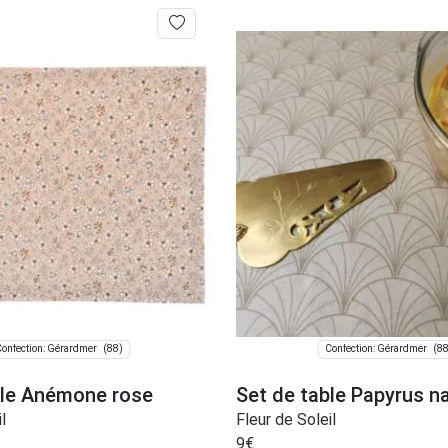
(88)
(88
onfection: Gérardmer
Confection: Gérardmer
ble Anémone rose
Set de table Papyrus n
l
Fleur de Soleil
9
€