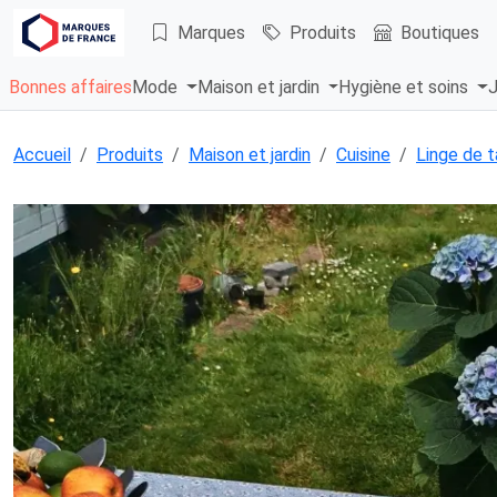
Marques
Produits
Boutiques
Bonnes affaires
Mode
Maison et jardin
Hygiène et soins
J
Accueil
Produits
Maison et jardin
Cuisine
Linge de t