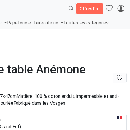
Offres Pro
és
Papeterie et bureautique
Toutes les catégories
e table Anémone
37x47cmMatière: 100 % coton enduit, imperméable et anti-
: ourléeFabriqué dans les Vosges
n
Grand Est)