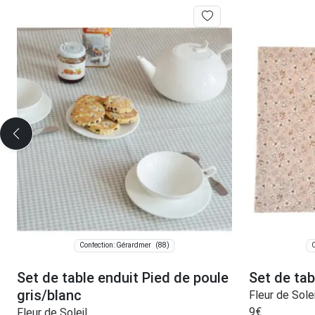
(88)
Confection: Gérardmer
C
Set de table enduit Pied de poule
Set de ta
gris/blanc
Fleur de Solei
9
€
Fleur de Soleil