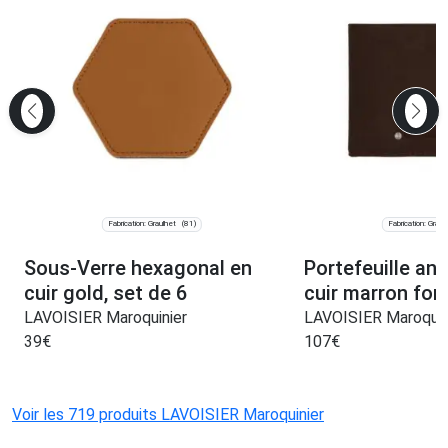
Fabrication: Graulhet
Fabrication: Graul
(81)
Sous-Verre hexagonal en
Portefeuille ant
cuir gold, set de 6
cuir marron fon
LAVOISIER Maroquinier
LAVOISIER Maroquin
39
€
107
€
Voir les 719 produits LAVOISIER Maroquinier