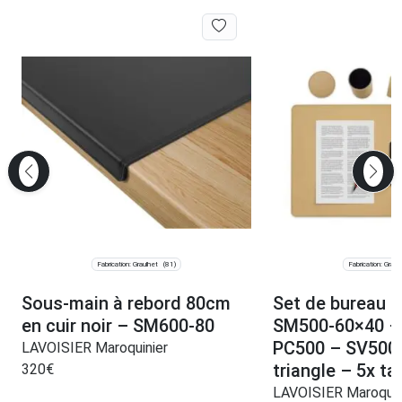
Fabrication: Graulhet
Fabrication: Graul
(81)
Sous-main à rebord 80cm
Set de bureau b
en cuir noir – SM600-80
SM500-60×40 –
PC500 – SV500 
LAVOISIER Maroquinier
triangle – 5x ta
320
€
LAVOISIER Maroquin