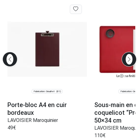
Fabrication: Graulhet
Fabrication: Graul
(81)
Porte-bloc A4 en cuir
Sous-main en cu
bordeaux
coquelicot “Pr
50×34 cm
LAVOISIER Maroquinier
49
€
LAVOISIER Maroquin
110
€