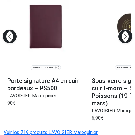
Fabrication: Graulhet
Fabrication: Graul
(81)
Porte signature A4 en cuir
Sous-verre sign
bordeaux – PS500
cuir t-moro – 
Poissons (19 fé
LAVOISIER Maroquinier
mars)
90
€
LAVOISIER Maroquin
6,90
€
Voir les 719 produits LAVOISIER Maroquinier