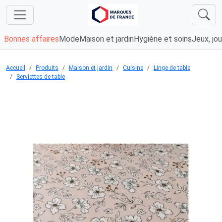
Bonnes affaires
Mode
Maison et jardin
Hygiène et soins
Jeux, jou
Accueil
Produits
Maison et jardin
Cuisine
Linge de table
Serviettes de table