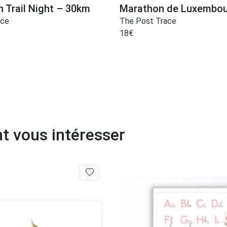
 Trail Night – 30km
Marathon de Luxembo
ace
The Post Trace
18
€
t vous intéresser