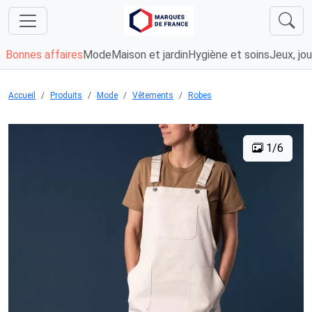
Bonnes affaires
Mode
Maison et jardin
Hygiène et soins
Jeux, jou
Accueil
Produits
Mode
Vêtements
Robes
1/6