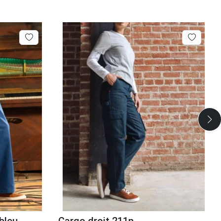
bleu
Cargo droit 211n