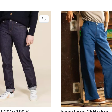
it 201n 100 %
Jeans large 266h droit 