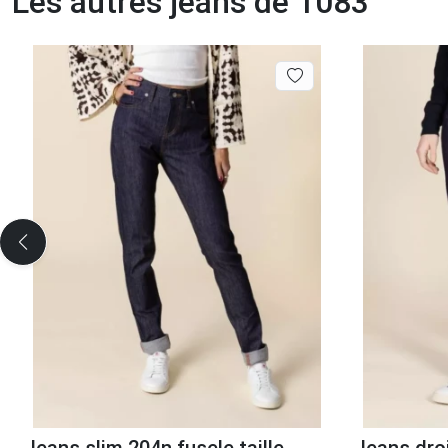
Les autres jeans de 1083
Jeans slim 204n fusele taille
Jeans dro