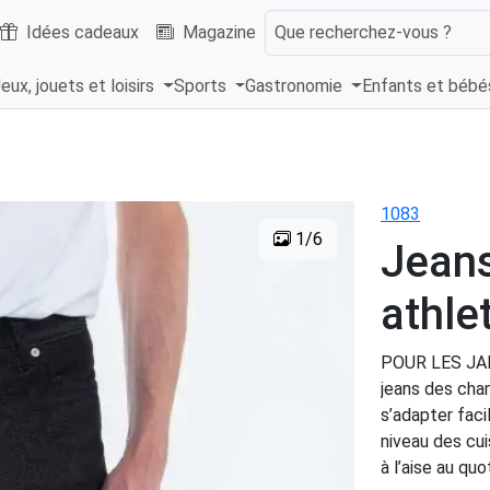
Idées cadeaux
Magazine
Que recherchez-vous ?
eux, jouets et loisirs
Sports
Gastronomie
Enfants et béb
1083
1/6
Jeans
athle
POUR LES JAM
jeans des cha
s’adapter fac
niveau des cui
à l’aise au quo