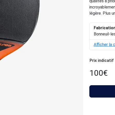
qualités a pri
incroyablement
légère. Plus 
Fabricatio
Bonneuil-le
Afficher la 
Prix indicatif
100
€