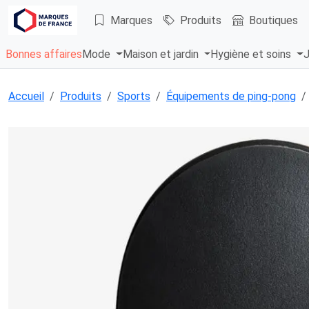
Marques
Produits
Boutiques
Bonnes affaires
Mode
Maison et jardin
Hygiène et soins
J
Accueil
Produits
Sports
Équipements de ping-pong