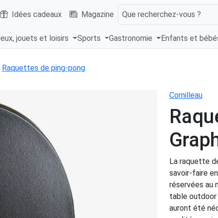
Idées cadeaux
Magazine
Que recherchez-vous ?
eux, jouets et loisirs
Sports
Gastronomie
Enfants et béb
Raquettes de ping-pong
Cornilleau
Raqu
Graph
La raquette d
savoir-faire e
réservées au 
table outdoor
auront été né