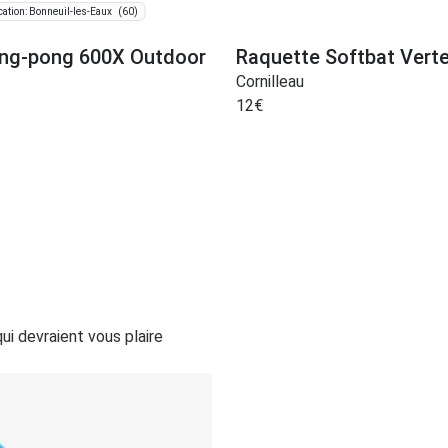
(60)
cation: Bonneuil-les-Eaux
ing-pong 600X Outdoor
Raquette Softbat Vert
Cornilleau
12
€
i devraient vous plaire