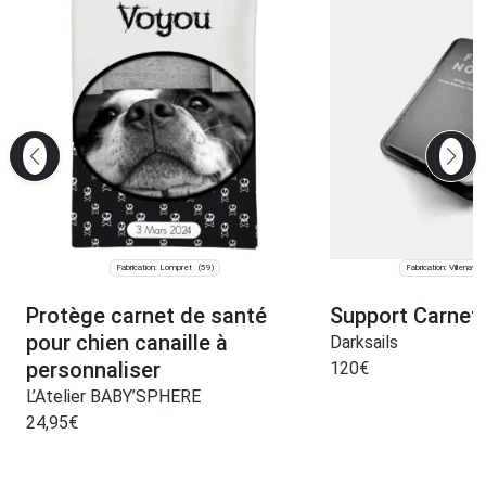
Fabrication: Lompret
Fabrication: Villenave-
(59)
Protège carnet de santé
Support Carnet 
pour chien canaille à
Darksails
personnaliser
120
€
L’Atelier BABY’SPHERE
24,95
€