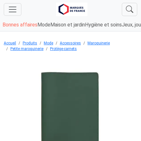
Bonnes affaires
Mode
Maison et jardin
Hygiène et soins
Jeux, jou
Accueil
Produits
Mode
Accessoires
Maroquinerie
Petite maroquinerie
Protège-carnets