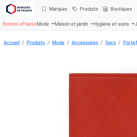
Marques
Produits
Boutiques
Bonnes affaires
Mode
Maison et jardin
Hygiène et soins
J
Accueil
Produits
Mode
Accessoires
Sacs
Portef