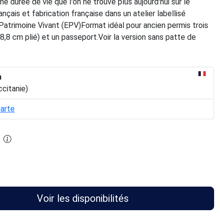
ne durée de vie que l'on ne trouve plus aujourd'hui sur le
ançais et fabrication française dans un atelier labellisé
Patrimoine Vivant (EPV)Format idéal pour ancien permis trois
 8,8 cm plié) et un passeport.Voir la version sans patte de
n
ccitanie)
carte
Voir les disponibilités