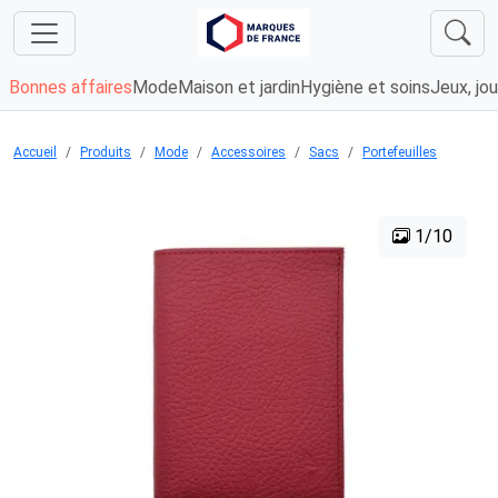
Bonnes affaires
Mode
Maison et jardin
Hygiène et soins
Jeux, jou
Accueil
Produits
Mode
Accessoires
Sacs
Portefeuilles
1/10