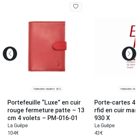
Fabrication: Graulhet
Fabrication: Graul
(81)
Portefeuille “Luxe” en cuir
Porte-cartes 4 c
rouge fermeture patte – 13
rfid en cuir mar
cm 4 volets – PM-016-01
930 X
La Guêpe
La Guêpe
104
€
43
€