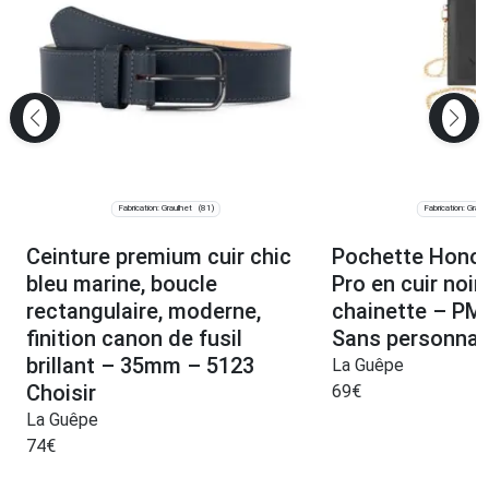
Fabrication: Graulhet
Fabrication: Graul
(81)
Ceinture premium cuir chic
Pochette Honor
bleu marine, boucle
Pro en cuir noir
rectangulaire, moderne,
chainette – PM
finition canon de fusil
Sans personnal
brillant – 35mm – 5123
La Guêpe
Choisir
69
€
La Guêpe
74
€